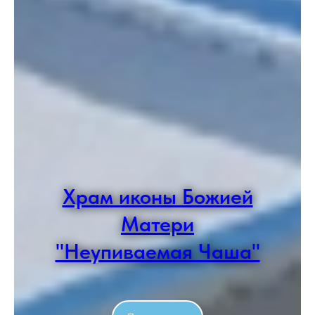
Храм иконы Божией
Матери
"Неупиваемая Чаша"